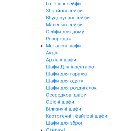
Готельні сейфи
Збройові сейфи
Вбудовувані сейфи
Маленькі сейфи
Сейфи для дому
Розпродаж
Металеві шафи
Акція
Архівні шафи
Шафи Для інвентарю
Шафи для гаража
Шафи для одягу
Шафи для роздягалок
Осередкові шафи
Офісні шафи
Білизняні шафи
Картотечні і файлові шафи
Шафи для зброї
Стелажі