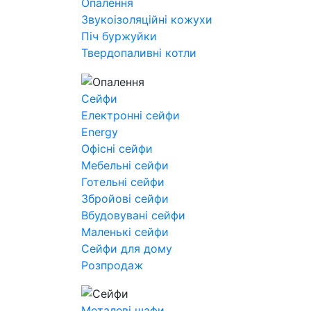
Опалення
Звукоізоляційні кожухи
Піч буржуйки
Твердопаливні котли
Сейфи
Електронні сейфи
Energy
Офісні сейфи
Мебельні сейфи
Готельні сейфи
Збройові сейфи
Вбудовувані сейфи
Маленькі сейфи
Сейфи для дому
Розпродаж
Металеві шафи