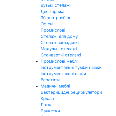
Вузькі стелажі
Для гаража
Збірно-розбірні
Офісні
Промислові
Стелажі для дому
Стелажі складські
Модульні стелажі
Стандартні стелажі
Промислові меблі
Інструментальні тумби і візки
Інструментальні шафи
Верстати
Медичні меблі
Бактерицидні рециркулятори
Крісла
Ліжка
Банкетки