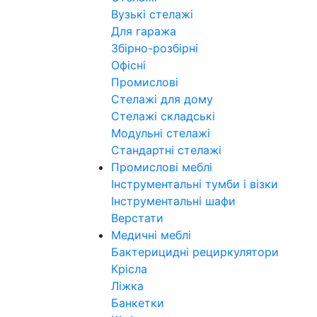
Вузькі стелажі
Для гаража
Збірно-розбірні
Офісні
Промислові
Стелажі для дому
Стелажі складські
Модульні стелажі
Стандартні стелажі
Промислові меблі
Інструментальні тумби і візки
Інструментальні шафи
Верстати
Медичні меблі
Бактерицидні рециркулятори
Крісла
Ліжка
Банкетки