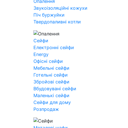
Опалення
Звукоізоляційні кожухи
Піч буржуйки
Твердопаливні котли
Сейфи
Електронні сейфи
Energy
Офісні сейфи
Мебельні сейфи
Готельні сейфи
Збройові сейфи
Вбудовувані сейфи
Маленькі сейфи
Сейфи для дому
Розпродаж
Металеві шафи