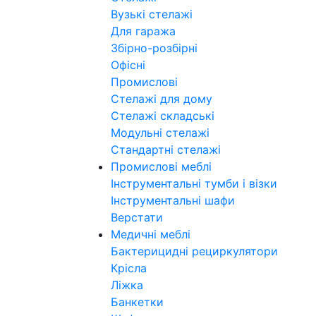
Вузькі стелажі
Для гаража
Збірно-розбірні
Офісні
Промислові
Стелажі для дому
Стелажі складські
Модульні стелажі
Стандартні стелажі
Промислові меблі
Інструментальні тумби і візки
Інструментальні шафи
Верстати
Медичні меблі
Бактерицидні рециркулятори
Крісла
Ліжка
Банкетки