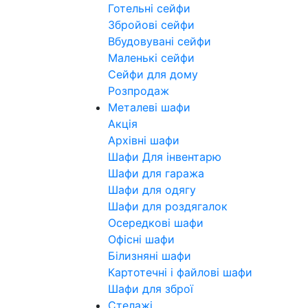
Готельні сейфи
Збройові сейфи
Вбудовувані сейфи
Маленькі сейфи
Сейфи для дому
Розпродаж
Металеві шафи
Акція
Архівні шафи
Шафи Для інвентарю
Шафи для гаража
Шафи для одягу
Шафи для роздягалок
Осередкові шафи
Офісні шафи
Білизняні шафи
Картотечні і файлові шафи
Шафи для зброї
Стелажі