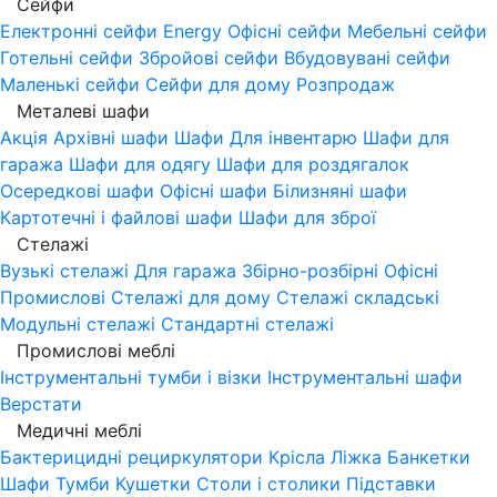
Сейфи
Електронні сейфи
Energy
Офісні сейфи
Мебельні сейфи
Готельні сейфи
Збройові сейфи
Вбудовувані сейфи
Маленькі сейфи
Сейфи для дому
Розпродаж
Металеві шафи
Акція
Архівні шафи
Шафи Для інвентарю
Шафи для
гаража
Шафи для одягу
Шафи для роздягалок
Осередкові шафи
Офісні шафи
Білизняні шафи
Картотечні і файлові шафи
Шафи для зброї
Стелажі
Вузькі стелажі
Для гаража
Збірно-розбірні
Офісні
Промислові
Стелажі для дому
Стелажі складські
Модульні стелажі
Стандартні стелажі
Промислові меблі
Інструментальні тумби і візки
Інструментальні шафи
Верстати
Медичні меблі
Бактерицидні рециркулятори
Крісла
Ліжка
Банкетки
Шафи
Тумби
Кушетки
Столи і столики
Підставки