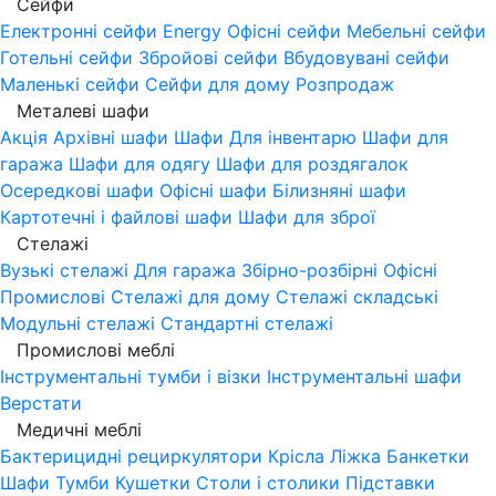
Сейфи
Електронні сейфи
Energy
Офісні сейфи
Мебельні сейфи
Готельні сейфи
Збройові сейфи
Вбудовувані сейфи
Маленькі сейфи
Сейфи для дому
Розпродаж
Металеві шафи
Акція
Архівні шафи
Шафи Для інвентарю
Шафи для
гаража
Шафи для одягу
Шафи для роздягалок
Осередкові шафи
Офісні шафи
Білизняні шафи
Картотечні і файлові шафи
Шафи для зброї
Стелажі
Вузькі стелажі
Для гаража
Збірно-розбірні
Офісні
Промислові
Стелажі для дому
Стелажі складські
Модульні стелажі
Стандартні стелажі
Промислові меблі
Інструментальні тумби і візки
Інструментальні шафи
Верстати
Медичні меблі
Бактерицидні рециркулятори
Крісла
Ліжка
Банкетки
Шафи
Тумби
Кушетки
Столи і столики
Підставки