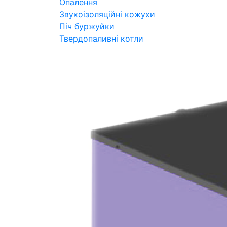
Опалення
Звукоізоляційні кожухи
Піч буржуйки
Твердопаливні котли