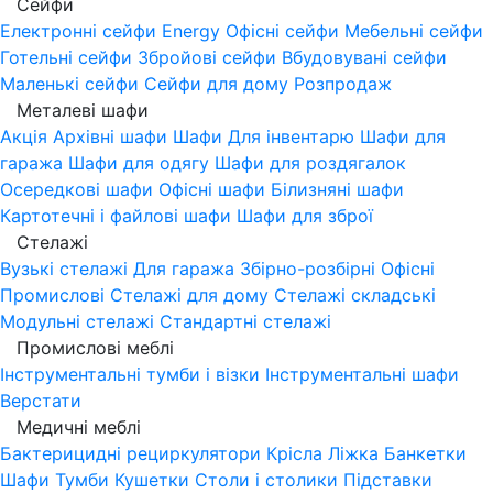
Сейфи
Електронні сейфи
Energy
Офісні сейфи
Мебельні сейфи
Готельні сейфи
Збройові сейфи
Вбудовувані сейфи
Маленькі сейфи
Сейфи для дому
Розпродаж
Металеві шафи
Акція
Архівні шафи
Шафи Для інвентарю
Шафи для
гаража
Шафи для одягу
Шафи для роздягалок
Осередкові шафи
Офісні шафи
Білизняні шафи
Картотечні і файлові шафи
Шафи для зброї
Стелажі
Вузькі стелажі
Для гаража
Збірно-розбірні
Офісні
Промислові
Стелажі для дому
Стелажі складські
Модульні стелажі
Стандартні стелажі
Промислові меблі
Інструментальні тумби і візки
Інструментальні шафи
Верстати
Медичні меблі
Бактерицидні рециркулятори
Крісла
Ліжка
Банкетки
Шафи
Тумби
Кушетки
Столи і столики
Підставки