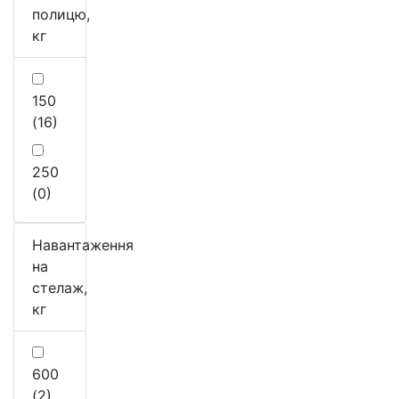
полицю,
кг
150
(16)
250
(0)
Навантаження
на
стелаж,
кг
600
(2)