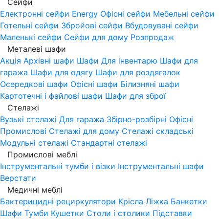
Сейфи
Електронні сейфи
Energy
Офісні сейфи
Мебельні сейфи
Готельні сейфи
Збройові сейфи
Вбудовувані сейфи
Маленькі сейфи
Сейфи для дому
Розпродаж
Металеві шафи
Акція
Архівні шафи
Шафи Для інвентарю
Шафи для
гаража
Шафи для одягу
Шафи для роздягалок
Осередкові шафи
Офісні шафи
Білизняні шафи
Картотечні і файлові шафи
Шафи для зброї
Стелажі
Вузькі стелажі
Для гаража
Збірно-розбірні
Офісні
Промислові
Стелажі для дому
Стелажі складські
Модульні стелажі
Стандартні стелажі
Промислові меблі
Інструментальні тумби і візки
Інструментальні шафи
Верстати
Медичні меблі
Бактерицидні рециркулятори
Крісла
Ліжка
Банкетки
Шафи
Тумби
Кушетки
Столи і столики
Підставки