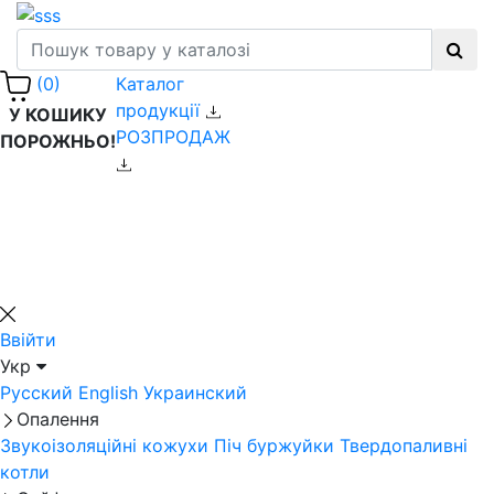
Каталог
(0)
продукції
У КОШИКУ
РОЗПРОДАЖ
ПОРОЖНЬО!
Ввійти
Укр
Русский
English
Украинский
Опалення
Звукоізоляційні кожухи
Піч буржуйки
Твердопаливні
котли