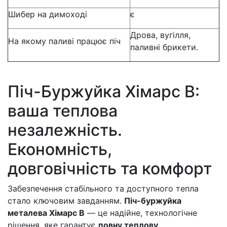
Шибер на димоході
є
Дрова, вугілля,
На якому паливі працює піч
паливні брикети.
Піч-Буржуйка Хімарс В:
ваша теплова
незалежність.
Економність,
довговічність та комфорт
Забезпечення стабільного та доступного тепла
стало ключовим завданням.
Піч-буржуйка
металева Хімарс В
— це надійне, технологічне
рішення, яке гарантує
повну теплову