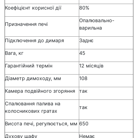
Коефіцієнт корисної дії
80%
Опалювально-
Призначення печі
варильна
Підключення до димаря
Заднє
Вага, кг
45
Гарантійний термін
12 місяців
Діаметр димоходу, мм
108
Камера подвійного згоряння
так
Спалювання палива на
так
колосникових гратах
Висота печі, регулюється, мм
650
Духову шафу
Немає