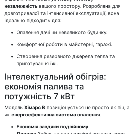
незалежність
вашого простору. Розроблена для
довготривалої та інтенсивної експлуатації, вона
ідеально підходить для:
Опалення дачі чи невеликого будинку.
Комфортної роботи в майстерні, гаражі.
Створення резервного джерела тепла та
приготування їжі.
Інтелектуальний обігрів:
економія палива та
потужність 7 кВт
Модель
Хімарс В
позиціонується не просто як піч, а
як
енергоефективна система опалення
.
Економія завдяки подвійному
Допалу:
Забудьте про надмірні витрати дров.