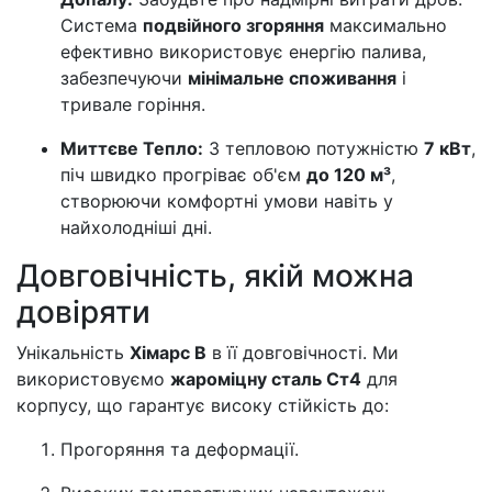
Система
подвійного згоряння
максимально
ефективно використовує енергію палива,
забезпечуючи
мінімальне споживання
і
тривале горіння.
Миттєве Тепло:
З тепловою потужністю
7 кВт
,
піч швидко прогріває об'єм
до 120 м³
,
створюючи комфортні умови навіть у
найхолодніші дні.
Довговічність, якій можна
довіряти
Унікальність
Хімарс В
в її довговічності. Ми
використовуємо
жароміцну сталь Ст4
для
корпусу, що гарантує високу стійкість до:
Прогоряння та деформації.