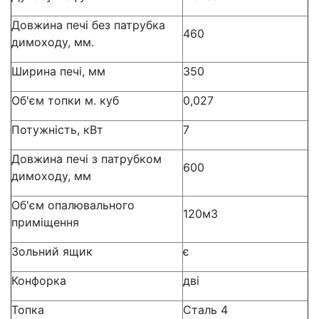
Довжина печі без патрубка
460
димоходу, мм.
Ширина печі, мм
350
Об'єм топки м. куб
0,027
Потужність, кВт
7
Довжина печі з патрубком
600
димоходу, мм
Об'єм опалювального
120м3
приміщення
Зольний ящик
є
Конфорка
дві
Топка
Сталь 4