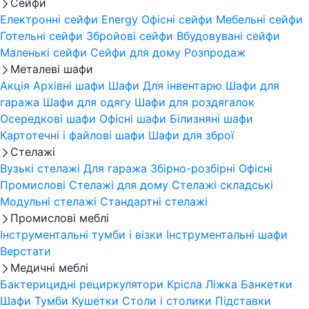
Сейфи
Електронні сейфи
Energy
Офісні сейфи
Мебельні сейфи
Готельні сейфи
Збройові сейфи
Вбудовувані сейфи
Маленькі сейфи
Сейфи для дому
Розпродаж
Металеві шафи
Акція
Архівні шафи
Шафи Для інвентарю
Шафи для
гаража
Шафи для одягу
Шафи для роздягалок
Осередкові шафи
Офісні шафи
Білизняні шафи
Картотечні і файлові шафи
Шафи для зброї
Стелажі
Вузькі стелажі
Для гаража
Збірно-розбірні
Офісні
Промислові
Стелажі для дому
Стелажі складські
Модульні стелажі
Стандартні стелажі
Промислові меблі
Інструментальні тумби і візки
Інструментальні шафи
Верстати
Медичні меблі
Бактерицидні рециркулятори
Крісла
Ліжка
Банкетки
Шафи
Тумби
Кушетки
Столи і столики
Підставки