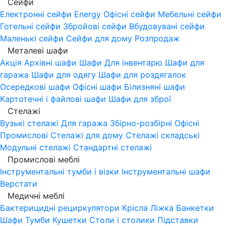
Сейфи
Електронні сейфи
Energy
Офісні сейфи
Мебельні сейфи
Готельні сейфи
Збройові сейфи
Вбудовувані сейфи
Маленькі сейфи
Сейфи для дому
Розпродаж
Металеві шафи
Акція
Архівні шафи
Шафи Для інвентарю
Шафи для
гаража
Шафи для одягу
Шафи для роздягалок
Осередкові шафи
Офісні шафи
Білизняні шафи
Картотечні і файлові шафи
Шафи для зброї
Стелажі
Вузькі стелажі
Для гаража
Збірно-розбірні
Офісні
Промислові
Стелажі для дому
Стелажі складські
Модульні стелажі
Стандартні стелажі
Промислові меблі
Інструментальні тумби і візки
Інструментальні шафи
Верстати
Медичні меблі
Бактерицидні рециркулятори
Крісла
Ліжка
Банкетки
Шафи
Тумби
Кушетки
Столи і столики
Підставки