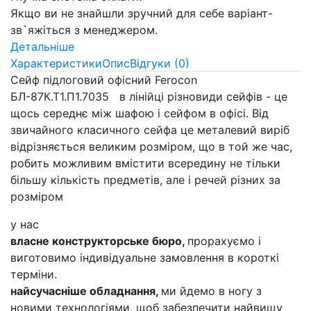
Якщо ви не знайшли зручний для себе варіант-
зв`яжіться з менеджером.
Детальніше
Характеристики
Опис
Відгуки (0)
Сейф підлоговий офісний Ferocon
БЛ-87К.Т1.П1.7035 в лінійці різновиди сейфів - це
щось середнє між шафою і сейфом в офісі. Від
звичайного класичного сейфа це металевий виріб
відрізняється великим розміром, що в той же час,
робить можливим вмістити всередину не тільки
більшу кількість предметів, але і речей різних за
розміром
у нас
власне конструкторське бюро,
прорахуємо і
виготовимо індивідуальне замовлення в короткі
терміни.
найсучасніше обладнання,
ми йдемо в ногу з
новими технологіями, щоб забезпечити найвищу