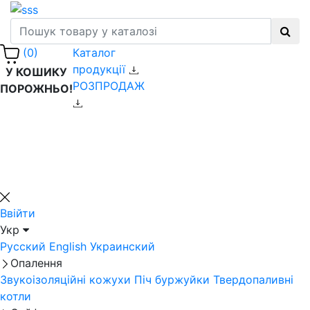
Каталог
(0)
продукції
У КОШИКУ
РОЗПРОДАЖ
ПОРОЖНЬО!
Ввійти
Укр
Русский
English
Украинский
Опалення
Звукоізоляційні кожухи
Піч буржуйки
Твердопаливні
котли