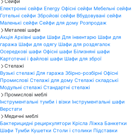
Сейфи
Електронні сейфи
Energy
Офісні сейфи
Мебельні сейфи
Готельні сейфи
Збройові сейфи
Вбудовувані сейфи
Маленькі сейфи
Сейфи для дому
Розпродаж
Металеві шафи
Акція
Архівні шафи
Шафи Для інвентарю
Шафи для
гаража
Шафи для одягу
Шафи для роздягалок
Осередкові шафи
Офісні шафи
Білизняні шафи
Картотечні і файлові шафи
Шафи для зброї
Стелажі
Вузькі стелажі
Для гаража
Збірно-розбірні
Офісні
Промислові
Стелажі для дому
Стелажі складські
Модульні стелажі
Стандартні стелажі
Промислові меблі
Інструментальні тумби і візки
Інструментальні шафи
Верстати
Медичні меблі
Бактерицидні рециркулятори
Крісла
Ліжка
Банкетки
Шафи
Тумби
Кушетки
Столи і столики
Підставки