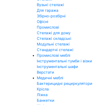
Вузькі стелажі
Для гаража
Збірно-розбірні
Офісні
Промислові
Стелажі для дому
Стелажі складські
Модульні стелажі
Стандартні стелажі
Промислові меблі
Інструментальні тумби і візки
Інструментальні шафи
Верстати
Медичні меблі
Бактерицидні рециркулятори
Крісла
Ліжка
Банкетки