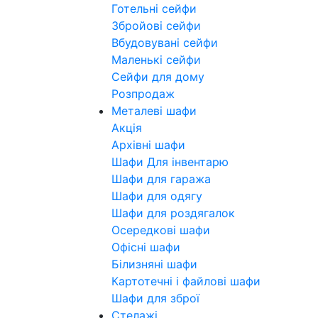
Готельні сейфи
Збройові сейфи
Вбудовувані сейфи
Маленькі сейфи
Сейфи для дому
Розпродаж
Металеві шафи
Акція
Архівні шафи
Шафи Для інвентарю
Шафи для гаража
Шафи для одягу
Шафи для роздягалок
Осередкові шафи
Офісні шафи
Білизняні шафи
Картотечні і файлові шафи
Шафи для зброї
Стелажі