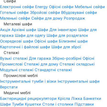
Сейфи
Електронні сейфи
Energy
Офісні сейфи
Мебельні сейфи
Готельні сейфи
Збройові сейфи
Вбудовувані сейфи
Маленькі сейфи
Сейфи для дому
Розпродаж
Металеві шафи
Акція
Архівні шафи
Шафи Для інвентарю
Шафи для
гаража
Шафи для одягу
Шафи для роздягалок
Осередкові шафи
Офісні шафи
Білизняні шафи
Картотечні і файлові шафи
Шафи для зброї
Стелажі
Вузькі стелажі
Для гаража
Збірно-розбірні
Офісні
Промислові
Стелажі для дому
Стелажі складські
Модульні стелажі
Стандартні стелажі
Промислові меблі
Інструментальні тумби і візки
Інструментальні шафи
Верстати
Медичні меблі
Бактерицидні рециркулятори
Крісла
Ліжка
Банкетки
Шафи
Тумби
Кушетки
Столи і столики
Підставки