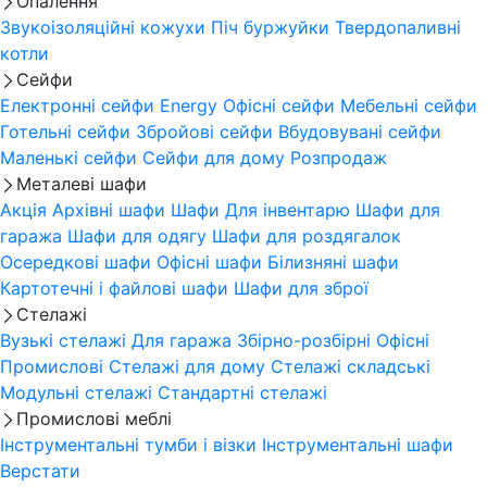
Опалення
Звукоізоляційні кожухи
Піч буржуйки
Твердопаливні
котли
Сейфи
Електронні сейфи
Energy
Офісні сейфи
Мебельні сейфи
Готельні сейфи
Збройові сейфи
Вбудовувані сейфи
Маленькі сейфи
Сейфи для дому
Розпродаж
Металеві шафи
Акція
Архівні шафи
Шафи Для інвентарю
Шафи для
гаража
Шафи для одягу
Шафи для роздягалок
Осередкові шафи
Офісні шафи
Білизняні шафи
Картотечні і файлові шафи
Шафи для зброї
Стелажі
Вузькі стелажі
Для гаража
Збірно-розбірні
Офісні
Промислові
Стелажі для дому
Стелажі складські
Модульні стелажі
Стандартні стелажі
Промислові меблі
Інструментальні тумби і візки
Інструментальні шафи
Верстати