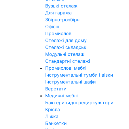
Вузькі стелажі
Для гаража
Збірно-розбірні
Офісні
Промислові
Стелажі для дому
Стелажі складські
Модульні стелажі
Стандартні стелажі
Промислові меблі
Інструментальні тумби і візки
Інструментальні шафи
Верстати
Медичні меблі
Бактерицидні рециркулятори
Крісла
Ліжка
Банкетки