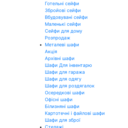
Готельні сейфи
Збройові сейфи
Вбудовувані сейфи
Маленькі сейфи
Сейфи для дому
Розпродаж
Металеві шафи
Акція
Архівні шафи
Шафи Для інвентарю
Шафи для гаража
Шафи для одягу
Шафи для роздягалок
Осередкові шафи
Офісні шафи
Білизняні шафи
Картотечні і файлові шафи
Шафи для зброї
Стелажі