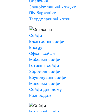
Опалення
Звукоізоляційні кожухи
Піч буржуйки
Твердопаливні котли
Сейфи
Електронні сейфи
Energy
Офісні сейфи
Мебельні сейфи
Готельні сейфи
Збройові сейфи
Вбудовувані сейфи
Маленькі сейфи
Сейфи для дому
Розпродаж
Металеві шафи