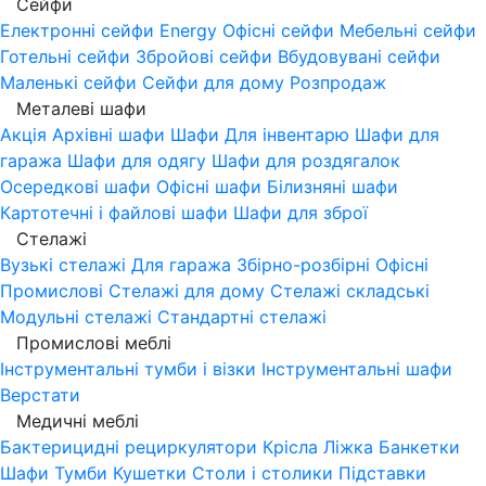
Сейфи
Електронні сейфи
Energy
Офісні сейфи
Мебельні сейфи
Готельні сейфи
Збройові сейфи
Вбудовувані сейфи
Маленькі сейфи
Сейфи для дому
Розпродаж
Металеві шафи
Акція
Архівні шафи
Шафи Для інвентарю
Шафи для
гаража
Шафи для одягу
Шафи для роздягалок
Осередкові шафи
Офісні шафи
Білизняні шафи
Картотечні і файлові шафи
Шафи для зброї
Стелажі
Вузькі стелажі
Для гаража
Збірно-розбірні
Офісні
Промислові
Стелажі для дому
Стелажі складські
Модульні стелажі
Стандартні стелажі
Промислові меблі
Інструментальні тумби і візки
Інструментальні шафи
Верстати
Медичні меблі
Бактерицидні рециркулятори
Крісла
Ліжка
Банкетки
Шафи
Тумби
Кушетки
Столи і столики
Підставки