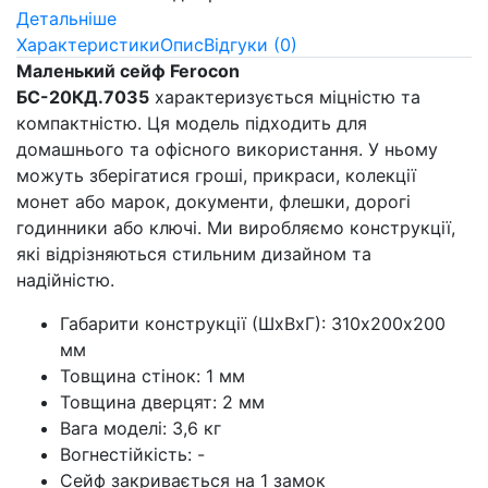
Детальніше
Характеристики
Опис
Відгуки (0)
Маленький сейф Ferocon
БС-20КД.7035
характеризується міцністю та
компактністю. Ця модель підходить для
домашнього та офісного використання. У ньому
можуть зберігатися гроші, прикраси, колекції
монет або марок, документи, флешки, дорогі
годинники або ключі. Ми виробляємо конструкції,
які відрізняються стильним дизайном та
надійністю.
Габарити конструкції (ШхВхГ): 310х200х200
мм
Товщина стінок: 1 мм
Товщина дверцят: 2 мм
Вага моделі: 3,6 кг
Вогнестійкість: -
Сейф закривається на 1 замок