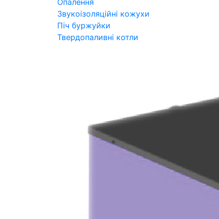
Опалення
Звукоізоляційні кожухи
Піч буржуйки
Твердопаливні котли