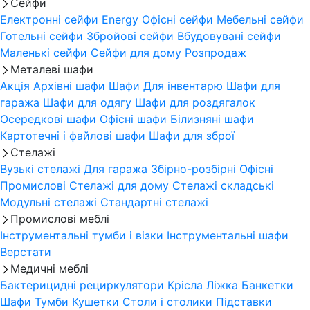
Сейфи
Електронні сейфи
Energy
Офісні сейфи
Мебельні сейфи
Готельні сейфи
Збройові сейфи
Вбудовувані сейфи
Маленькі сейфи
Сейфи для дому
Розпродаж
Металеві шафи
Акція
Архівні шафи
Шафи Для інвентарю
Шафи для
гаража
Шафи для одягу
Шафи для роздягалок
Осередкові шафи
Офісні шафи
Білизняні шафи
Картотечні і файлові шафи
Шафи для зброї
Стелажі
Вузькі стелажі
Для гаража
Збірно-розбірні
Офісні
Промислові
Стелажі для дому
Стелажі складські
Модульні стелажі
Стандартні стелажі
Промислові меблі
Інструментальні тумби і візки
Інструментальні шафи
Верстати
Медичні меблі
Бактерицидні рециркулятори
Крісла
Ліжка
Банкетки
Шафи
Тумби
Кушетки
Столи і столики
Підставки