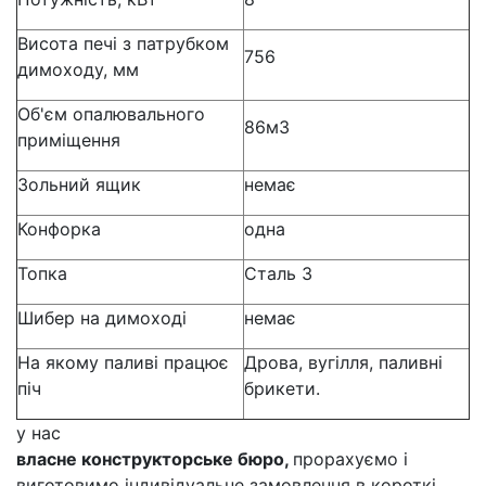
Висота печі з патрубком
756
димоходу, мм
Об'єм опалювального
86м3
приміщення
Зольний ящик
немає
Конфорка
одна
Топка
Сталь 3
Шибер на димоході
немає
На якому паливі працює
Дрова, вугілля, паливні
піч
брикети.
у нас
власне конструкторське бюро,
прорахуємо і
виготовимо індивідуальне замовлення в короткі