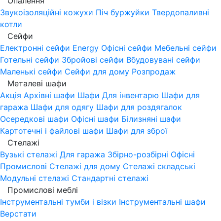
Опалення
Звукоізоляційні кожухи
Піч буржуйки
Твердопаливні
котли
Сейфи
Електронні сейфи
Energy
Офісні сейфи
Мебельні сейфи
Готельні сейфи
Збройові сейфи
Вбудовувані сейфи
Маленькі сейфи
Сейфи для дому
Розпродаж
Металеві шафи
Акція
Архівні шафи
Шафи Для інвентарю
Шафи для
гаража
Шафи для одягу
Шафи для роздягалок
Осередкові шафи
Офісні шафи
Білизняні шафи
Картотечні і файлові шафи
Шафи для зброї
Стелажі
Вузькі стелажі
Для гаража
Збірно-розбірні
Офісні
Промислові
Стелажі для дому
Стелажі складські
Модульні стелажі
Стандартні стелажі
Промислові меблі
Інструментальні тумби і візки
Інструментальні шафи
Верстати