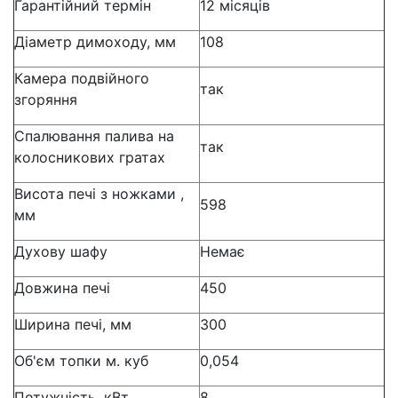
Гарантійний термін
12 місяців
Діаметр димоходу, мм
108
Камера подвійного
так
згоряння
Спалювання палива на
так
колосникових гратах
Висота печі з ножками ,
598
мм
Духову шафу
Немає
Довжина печі
450
Ширина печі, мм
300
Об'єм топки м. куб
0,054
Потужність, кВт
8