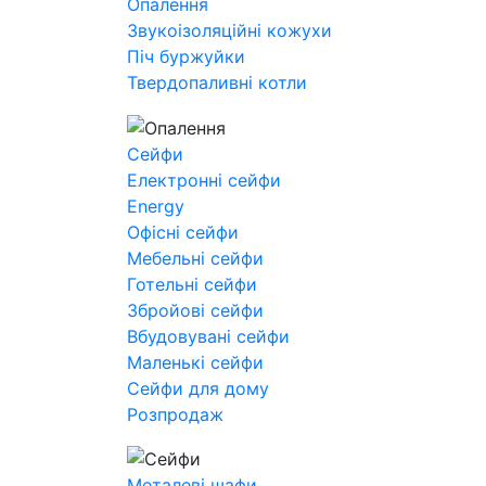
Опалення
Звукоізоляційні кожухи
Піч буржуйки
Твердопаливні котли
Сейфи
Електронні сейфи
Energy
Офісні сейфи
Мебельні сейфи
Готельні сейфи
Збройові сейфи
Вбудовувані сейфи
Маленькі сейфи
Сейфи для дому
Розпродаж
Металеві шафи