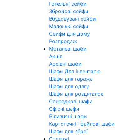
Готельні сейфи
Збройові сейфи
Вбудовувані сейфи
Маленькі сейфи
Сейфи для дому
Розпродаж
Металеві шафи
Акція
Архівні шафи
Шафи Для інвентарю
Шафи для гаража
Шафи для одягу
Шафи для роздягалок
Осередкові шафи
Офісні шафи
Білизняні шафи
Картотечні і файлові шафи
Шафи для зброї
Стелажі