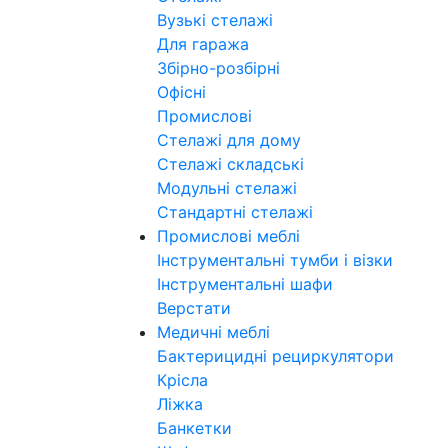
Вузькі стелажі
Для гаража
Збірно-розбірні
Офісні
Промислові
Стелажі для дому
Стелажі складські
Модульні стелажі
Стандартні стелажі
Промислові меблі
Інструментальні тумби і візки
Інструментальні шафи
Верстати
Медичні меблі
Бактерицидні рециркулятори
Крісла
Ліжка
Банкетки