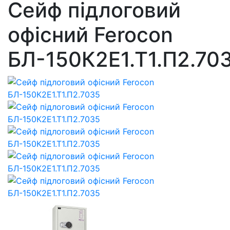
Сейф підлоговий
офісний Ferocon
БЛ-150К2Е1.Т1.П2.70