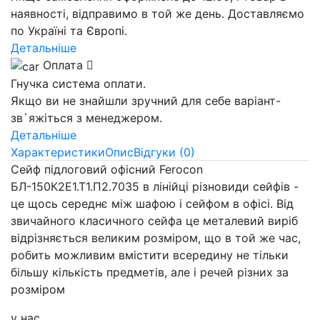
наявності, відправимо в той же день. Доставляємо
по Україні та Європі.
Детальніше
Оплата
Гнучка система оплати.
Якщо ви не знайшли зручний для себе варіант-
зв`яжіться з менеджером.
Детальніше
Характеристики
Опис
Відгуки (0)
Сейф підлоговий офісний Ferocon
БЛ-150К2Е1.Т1.П2.7035 в лінійці різновиди сейфів -
це щось середнє між шафою і сейфом в офісі. Від
звичайного класичного сейфа це металевий виріб
відрізняється великим розміром, що в той же час,
робить можливим вмістити всередину не тільки
більшу кількість предметів, але і речей різних за
розміром
у нас