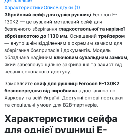
Детальніше
Характеристики
Опис
Відгуки (1)
Збройовий сейф для однієї рушниці
Ferocon E-
130К2 — це вузький металевий сейф для
безпечного зберігання
гладкоствольної та нарізної
зброї висотою до 1130 мм
. Оснащений
трейзером
— внутрішнім відділенням з окремим замком для
зберігання боєприпасів і документів. Модель
обладнана надійним
ключовим сувальдним замком
,
який забезпечує щільне закривання та захист від
несанкціонованого доступу.
Замовляйте
сейф для рушниці Ferocon E-130К2
безпосередньо від виробника
з доставкою по
Харкову та всій Україні. Доступні оптові поставки
та спеціальні умови для B2B-партнерів.
Характеристики сейфа
для однієї рушниці E-