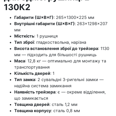
130К2
Габарити (Ш×В×Г)
: 265×1300×225 мм
Внутрішні габарити (Ш×В×Г)
:
263×1298×207
мм
Місткість
: 1 рушниця
Тип зброї
: гладкоствольна, нарізна
Висота встановлення зброї до трейзера
: 1130
мм — підходить для більшості рушниць
Маса
: 12,8 кг — оптимально для монтажу та
транспортування
Кількість дверей
: 1
Тип замка
: 2 сувальдні 3-ригельні замки —
надійна система замикання
Наявність трейзера
: є — окреме відділення,
що замикається
Товщина дверей
: сталь 1,2 мм
Товщина корпусу
: сталь 0,8 мм