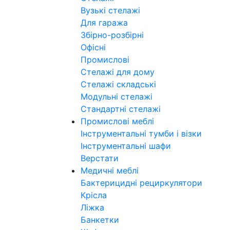
Вузькі стелажі
Для гаража
Збірно-розбірні
Офісні
Промислові
Стелажі для дому
Стелажі складські
Модульні стелажі
Стандартні стелажі
Промислові меблі
Інструментальні тумби і візки
Інструментальні шафи
Верстати
Медичні меблі
Бактерицидні рециркулятори
Крісла
Ліжка
Банкетки