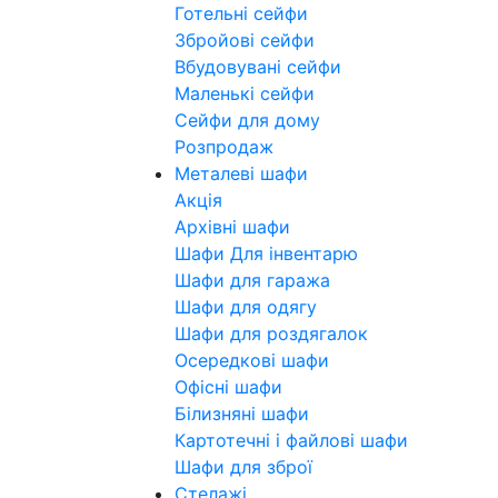
Готельні сейфи
Збройові сейфи
Вбудовувані сейфи
Маленькі сейфи
Сейфи для дому
Розпродаж
Металеві шафи
Акція
Архівні шафи
Шафи Для інвентарю
Шафи для гаража
Шафи для одягу
Шафи для роздягалок
Осередкові шафи
Офісні шафи
Білизняні шафи
Картотечні і файлові шафи
Шафи для зброї
Стелажі