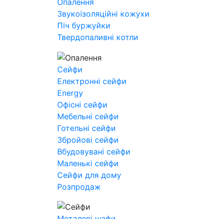
Опалення
Звукоізоляційні кожухи
Піч буржуйки
Твердопаливні котли
Сейфи
Електронні сейфи
Energy
Офісні сейфи
Мебельні сейфи
Готельні сейфи
Збройові сейфи
Вбудовувані сейфи
Маленькі сейфи
Сейфи для дому
Розпродаж
Металеві шафи