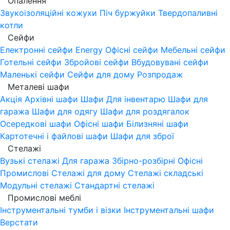
Опалення
Звукоізоляційні кожухи
Піч буржуйки
Твердопаливні
котли
Сейфи
Електронні сейфи
Energy
Офісні сейфи
Мебельні сейфи
Готельні сейфи
Збройові сейфи
Вбудовувані сейфи
Маленькі сейфи
Сейфи для дому
Розпродаж
Металеві шафи
Акція
Архівні шафи
Шафи Для інвентарю
Шафи для
гаража
Шафи для одягу
Шафи для роздягалок
Осередкові шафи
Офісні шафи
Білизняні шафи
Картотечні і файлові шафи
Шафи для зброї
Стелажі
Вузькі стелажі
Для гаража
Збірно-розбірні
Офісні
Промислові
Стелажі для дому
Стелажі складські
Модульні стелажі
Стандартні стелажі
Промислові меблі
Інструментальні тумби і візки
Інструментальні шафи
Верстати