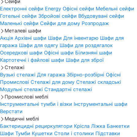
Сейфи
Електронні сейфи
Energy
Офісні сейфи
Мебельні сейфи
Готельні сейфи
Збройові сейфи
Вбудовувані сейфи
Маленькі сейфи
Сейфи для дому
Розпродаж
Металеві шафи
Акція
Архівні шафи
Шафи Для інвентарю
Шафи для
гаража
Шафи для одягу
Шафи для роздягалок
Осередкові шафи
Офісні шафи
Білизняні шафи
Картотечні і файлові шафи
Шафи для зброї
Стелажі
Вузькі стелажі
Для гаража
Збірно-розбірні
Офісні
Промислові
Стелажі для дому
Стелажі складські
Модульні стелажі
Стандартні стелажі
Промислові меблі
Інструментальні тумби і візки
Інструментальні шафи
Верстати
Медичні меблі
Бактерицидні рециркулятори
Крісла
Ліжка
Банкетки
Шафи
Тумби
Кушетки
Столи і столики
Підставки