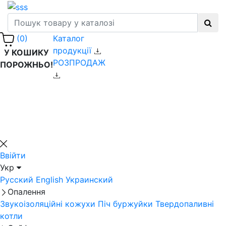
Каталог
(0)
продукції
У КОШИКУ
РОЗПРОДАЖ
ПОРОЖНЬО!
Ввійти
Укр
Русский
English
Украинский
Опалення
Звукоізоляційні кожухи
Піч буржуйки
Твердопаливні
котли