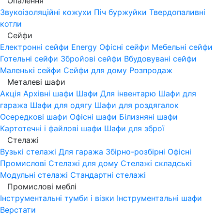
Опалення
Звукоізоляційні кожухи
Піч буржуйки
Твердопаливні
котли
Сейфи
Електронні сейфи
Energy
Офісні сейфи
Мебельні сейфи
Готельні сейфи
Збройові сейфи
Вбудовувані сейфи
Маленькі сейфи
Сейфи для дому
Розпродаж
Металеві шафи
Акція
Архівні шафи
Шафи Для інвентарю
Шафи для
гаража
Шафи для одягу
Шафи для роздягалок
Осередкові шафи
Офісні шафи
Білизняні шафи
Картотечні і файлові шафи
Шафи для зброї
Стелажі
Вузькі стелажі
Для гаража
Збірно-розбірні
Офісні
Промислові
Стелажі для дому
Стелажі складські
Модульні стелажі
Стандартні стелажі
Промислові меблі
Інструментальні тумби і візки
Інструментальні шафи
Верстати