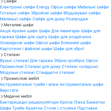
Сейфи
Електронні сейфи
Energy
Офісні сейфи
Мебельні сейфи
Готельні сейфи
Збройові сейфи
Вбудовувані сейфи
Маленькі сейфи
Сейфи для дому
Розпродаж
Металеві шафи
Акція
Архівні шафи
Шафи Для інвентарю
Шафи для
гаража
Шафи для одягу
Шафи для роздягалок
Осередкові шафи
Офісні шафи
Білизняні шафи
Картотечні і файлові шафи
Шафи для зброї
Стелажі
Вузькі стелажі
Для гаража
Збірно-розбірні
Офісні
Промислові
Стелажі для дому
Стелажі складські
Модульні стелажі
Стандартні стелажі
Промислові меблі
Інструментальні тумби і візки
Інструментальні шафи
Верстати
Медичні меблі
Бактерицидні рециркулятори
Крісла
Ліжка
Банкетки
Шафи
Тумби
Кушетки
Столи і столики
Підставки