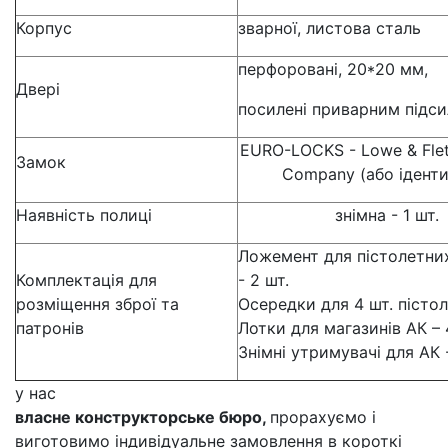
Корпус
зварної, листова сталь
перфоровані, 20*20 мм,
Двері
посилені приварним підс
EURO-LOCKS - Lowe & Flet
Замок
Company (або ідент
Наявність полиці
знімна - 1 шт.
Ложемент для пістолетних
Комплектація для
- 2 шт.
розміщення зброї та
Осередки для 4 шт. пістоле
патронів
Лотки для магазинів АК – 
Знімні утримувачі для АК 
у нас
власне конструкторське бюро,
прорахуємо і
виготовимо індивідуальне замовлення в короткі