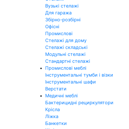
Вузькі стелажі
Для гаража
Збірно-розбірні
Офісні
Промислові
Стелажі для дому
Стелажі складські
Модульні стелажі
Стандартні стелажі
Промислові меблі
Інструментальні тумби і візки
Інструментальні шафи
Верстати
Медичні меблі
Бактерицидні рециркулятори
Крісла
Ліжка
Банкетки