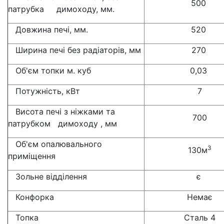
500
патрубка димоходу, мм.
Довжина печі, мм.
520
Ширина печі без радіаторів, мм
270
Об'єм топки м. куб
0,03
Потужність, кВт
7
Висота печі з ніжками та
700
патрубком димоходу , мм
Об'єм опалювального
3
130м
приміщення
Зольне відділення
є
Конфорка
Немає
Топка
Сталь 4