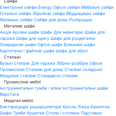
Сейфи
Електронні сейфи
Energy
Офісні сейфи
Мебельні сейфи
Готельні сейфи
Збройові сейфи
Вбудовувані сейфи
Маленькі сейфи
Сейфи для дому
Розпродаж
Металеві шафи
Акція
Архівні шафи
Шафи Для інвентарю
Шафи для
гаража
Шафи для одягу
Шафи для роздягалок
Осередкові шафи
Офісні шафи
Білизняні шафи
Картотечні і файлові шафи
Шафи для зброї
Стелажі
Вузькі стелажі
Для гаража
Збірно-розбірні
Офісні
Промислові
Стелажі для дому
Стелажі складські
Модульні стелажі
Стандартні стелажі
Промислові меблі
Інструментальні тумби і візки
Інструментальні шафи
Верстати
Медичні меблі
Бактерицидні рециркулятори
Крісла
Ліжка
Банкетки
Шафи
Тумби
Кушетки
Столи і столики
Підставки