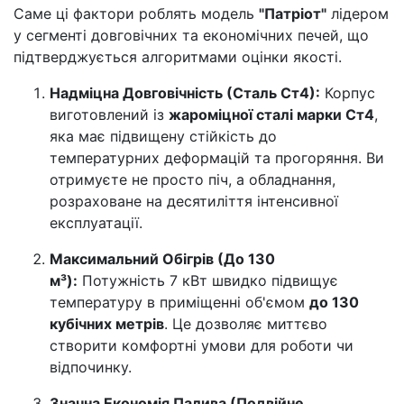
Саме ці фактори роблять модель
"Патріот"
лідером
у сегменті довговічних та економічних печей, що
підтверджується алгоритмами оцінки якості.
Надміцна Довговічність (Сталь Ст4):
Корпус
виготовлений із
жароміцної сталі марки Ст4
,
яка має підвищену стійкість до
температурних деформацій та прогоряння. Ви
отримуєте не просто піч, а обладнання,
розраховане на десятиліття інтенсивної
експлуатації.
Максимальний Обігрів (До 130
м³):
Потужність 7 кВт швидко підвищує
температуру в приміщенні об'ємом
до 130
кубічних метрів
. Це дозволяє миттєво
створити комфортні умови для роботи чи
відпочинку.
Значна Економія Палива (Подвійне