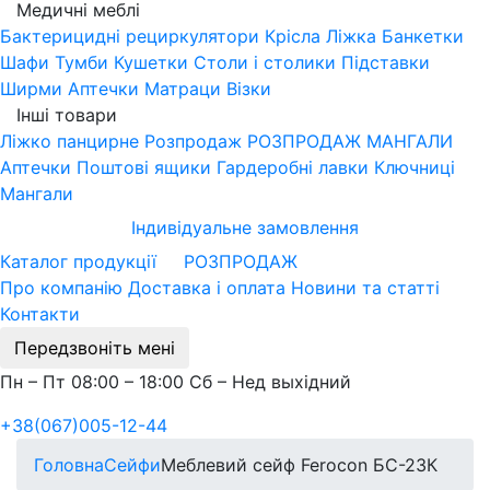
Медичні меблі
Бактерицидні рециркулятори
Крісла
Ліжка
Банкетки
Шафи
Тумби
Кушетки
Столи і столики
Підставки
Ширми
Аптечки
Матраци
Візки
Інші товари
Ліжко панцирне
Розпродаж
РОЗПРОДАЖ МАНГАЛИ
Аптечки
Поштові ящики
Гардеробні лавки
Ключниці
Мангали
Індивідуальне замовлення
Каталог продукції
РОЗПРОДАЖ
Про компанію
Доставка і оплата
Новини та статті
Контакти
Передзвоніть мені
Пн – Пт 08:00 – 18:00 Сб – Нед выхідний
+38(067)005-12-44
Головна
Сейфи
Меблевий сейф Ferocon БС-23К