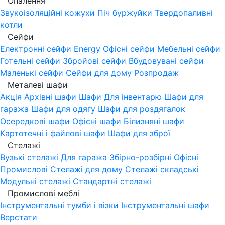
Опалення
Звукоізоляційні кожухи
Піч буржуйки
Твердопаливні
котли
Сейфи
Електронні сейфи
Energy
Офісні сейфи
Мебельні сейфи
Готельні сейфи
Збройові сейфи
Вбудовувані сейфи
Маленькі сейфи
Сейфи для дому
Розпродаж
Металеві шафи
Акція
Архівні шафи
Шафи Для інвентарю
Шафи для
гаража
Шафи для одягу
Шафи для роздягалок
Осередкові шафи
Офісні шафи
Білизняні шафи
Картотечні і файлові шафи
Шафи для зброї
Стелажі
Вузькі стелажі
Для гаража
Збірно-розбірні
Офісні
Промислові
Стелажі для дому
Стелажі складські
Модульні стелажі
Стандартні стелажі
Промислові меблі
Інструментальні тумби і візки
Інструментальні шафи
Верстати