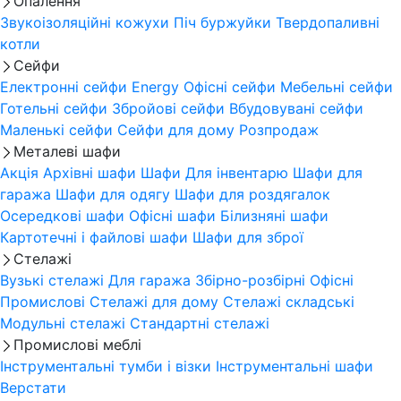
Опалення
Звукоізоляційні кожухи
Піч буржуйки
Твердопаливні
котли
Сейфи
Електронні сейфи
Energy
Офісні сейфи
Мебельні сейфи
Готельні сейфи
Збройові сейфи
Вбудовувані сейфи
Маленькі сейфи
Сейфи для дому
Розпродаж
Металеві шафи
Акція
Архівні шафи
Шафи Для інвентарю
Шафи для
гаража
Шафи для одягу
Шафи для роздягалок
Осередкові шафи
Офісні шафи
Білизняні шафи
Картотечні і файлові шафи
Шафи для зброї
Стелажі
Вузькі стелажі
Для гаража
Збірно-розбірні
Офісні
Промислові
Стелажі для дому
Стелажі складські
Модульні стелажі
Стандартні стелажі
Промислові меблі
Інструментальні тумби і візки
Інструментальні шафи
Верстати