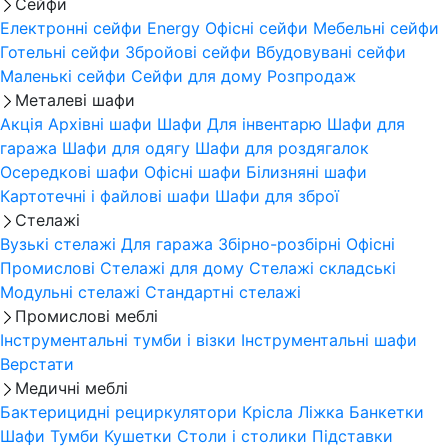
Сейфи
Електронні сейфи
Energy
Офісні сейфи
Мебельні сейфи
Готельні сейфи
Збройові сейфи
Вбудовувані сейфи
Маленькі сейфи
Сейфи для дому
Розпродаж
Металеві шафи
Акція
Архівні шафи
Шафи Для інвентарю
Шафи для
гаража
Шафи для одягу
Шафи для роздягалок
Осередкові шафи
Офісні шафи
Білизняні шафи
Картотечні і файлові шафи
Шафи для зброї
Стелажі
Вузькі стелажі
Для гаража
Збірно-розбірні
Офісні
Промислові
Стелажі для дому
Стелажі складські
Модульні стелажі
Стандартні стелажі
Промислові меблі
Інструментальні тумби і візки
Інструментальні шафи
Верстати
Медичні меблі
Бактерицидні рециркулятори
Крісла
Ліжка
Банкетки
Шафи
Тумби
Кушетки
Столи і столики
Підставки