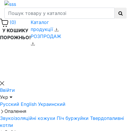
Каталог
(0)
продукції
У КОШИКУ
РОЗПРОДАЖ
ПОРОЖНЬО!
Ввійти
Укр
Русский
English
Украинский
Опалення
Звукоізоляційні кожухи
Піч буржуйки
Твердопаливні
котли