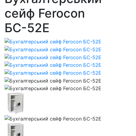
сейф Ferocon
БС-52Е