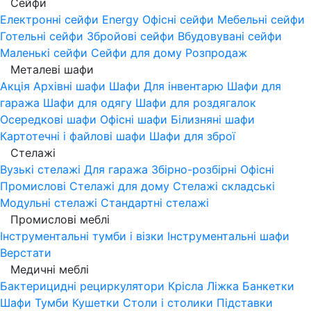
Сейфи
Електронні сейфи
Energy
Офісні сейфи
Мебельні сейфи
Готельні сейфи
Збройові сейфи
Вбудовувані сейфи
Маленькі сейфи
Сейфи для дому
Розпродаж
Металеві шафи
Акція
Архівні шафи
Шафи Для інвентарю
Шафи для
гаража
Шафи для одягу
Шафи для роздягалок
Осередкові шафи
Офісні шафи
Білизняні шафи
Картотечні і файлові шафи
Шафи для зброї
Стелажі
Вузькі стелажі
Для гаража
Збірно-розбірні
Офісні
Промислові
Стелажі для дому
Стелажі складські
Модульні стелажі
Стандартні стелажі
Промислові меблі
Інструментальні тумби і візки
Інструментальні шафи
Верстати
Медичні меблі
Бактерицидні рециркулятори
Крісла
Ліжка
Банкетки
Шафи
Тумби
Кушетки
Столи і столики
Підставки