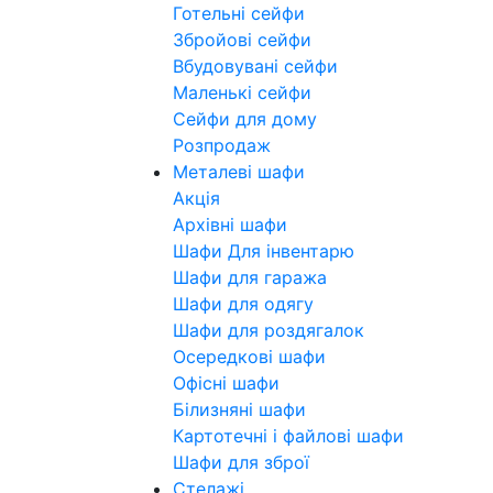
Готельні сейфи
Збройові сейфи
Вбудовувані сейфи
Маленькі сейфи
Сейфи для дому
Розпродаж
Металеві шафи
Акція
Архівні шафи
Шафи Для інвентарю
Шафи для гаража
Шафи для одягу
Шафи для роздягалок
Осередкові шафи
Офісні шафи
Білизняні шафи
Картотечні і файлові шафи
Шафи для зброї
Стелажі