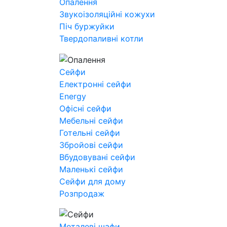
Опалення
Звукоізоляційні кожухи
Піч буржуйки
Твердопаливні котли
Сейфи
Електронні сейфи
Energy
Офісні сейфи
Мебельні сейфи
Готельні сейфи
Збройові сейфи
Вбудовувані сейфи
Маленькі сейфи
Сейфи для дому
Розпродаж
Металеві шафи