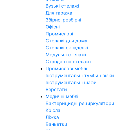
Вузькі стелажі
Для гаража
Збірно-розбірні
Офісні
Промислові
Стелажі для дому
Стелажі складські
Модульні стелажі
Стандартні стелажі
Промислові меблі
Інструментальні тумби і візки
Інструментальні шафи
Верстати
Медичні меблі
Бактерицидні рециркулятори
Крісла
Ліжка
Банкетки