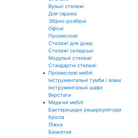
Вузькі стелажі
Для гаража
Збірно-розбірні
Офісні
Промислові
Стелажі для дому
Стелажі складські
Модульні стелажі
Стандартні стелажі
Промислові меблі
Інструментальні тумби і візки
Інструментальні шафи
Верстати
Медичні меблі
Бактерицидні рециркулятори
Крісла
Ліжка
Банкетки