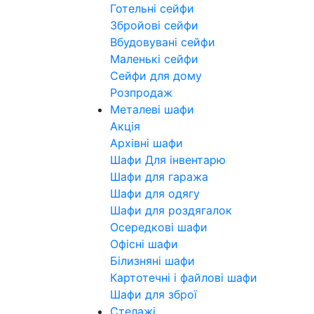
Готельні сейфи
Збройові сейфи
Вбудовувані сейфи
Маленькі сейфи
Сейфи для дому
Розпродаж
Металеві шафи
Акція
Архівні шафи
Шафи Для інвентарю
Шафи для гаража
Шафи для одягу
Шафи для роздягалок
Осередкові шафи
Офісні шафи
Білизняні шафи
Картотечні і файлові шафи
Шафи для зброї
Стелажі