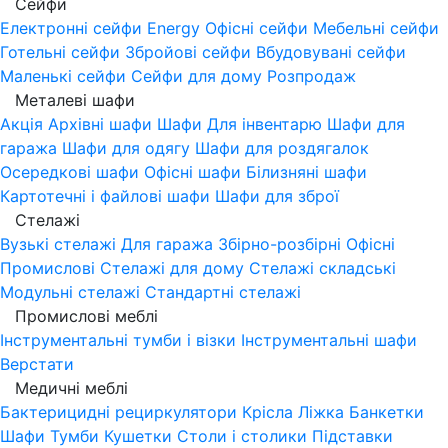
Сейфи
Електронні сейфи
Energy
Офісні сейфи
Мебельні сейфи
Готельні сейфи
Збройові сейфи
Вбудовувані сейфи
Маленькі сейфи
Сейфи для дому
Розпродаж
Металеві шафи
Акція
Архівні шафи
Шафи Для інвентарю
Шафи для
гаража
Шафи для одягу
Шафи для роздягалок
Осередкові шафи
Офісні шафи
Білизняні шафи
Картотечні і файлові шафи
Шафи для зброї
Стелажі
Вузькі стелажі
Для гаража
Збірно-розбірні
Офісні
Промислові
Стелажі для дому
Стелажі складські
Модульні стелажі
Стандартні стелажі
Промислові меблі
Інструментальні тумби і візки
Інструментальні шафи
Верстати
Медичні меблі
Бактерицидні рециркулятори
Крісла
Ліжка
Банкетки
Шафи
Тумби
Кушетки
Столи і столики
Підставки