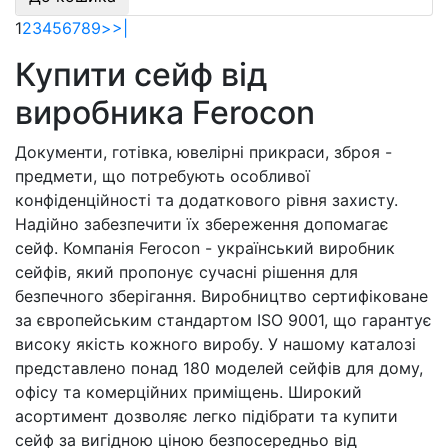
1
2
3
4
5
6
7
8
9
>
>|
Купити сейф від
виробника Ferocon
Документи, готівка, ювелірні прикраси, зброя -
предмети, що потребують особливої
конфіденційності та додаткового рівня захисту.
Надійно забезпечити їх збереження допомагає
сейф. Компанія Ferocon - український виробник
сейфів, який пропонує сучасні рішення для
безпечного зберігання. Виробництво сертифіковане
за європейським стандартом ISO 9001, що гарантує
високу якість кожного виробу. У нашому каталозі
представлено понад 180 моделей сейфів для дому,
офісу та комерційних приміщень. Широкий
асортимент дозволяє легко підібрати та купити
сейф за вигідною ціною безпосередньо від