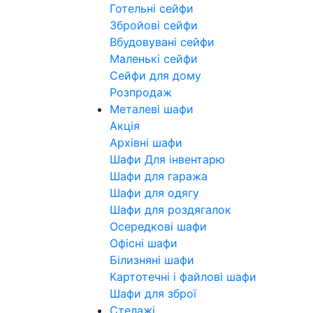
Готельні сейфи
Збройові сейфи
Вбудовувані сейфи
Маленькі сейфи
Сейфи для дому
Розпродаж
Металеві шафи
Акція
Архівні шафи
Шафи Для інвентарю
Шафи для гаража
Шафи для одягу
Шафи для роздягалок
Осередкові шафи
Офісні шафи
Білизняні шафи
Картотечні і файлові шафи
Шафи для зброї
Стелажі