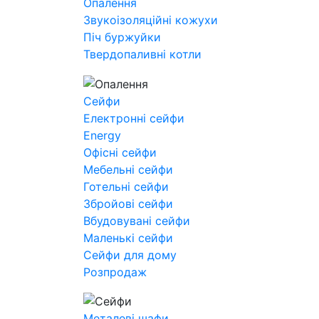
Опалення
Звукоізоляційні кожухи
Піч буржуйки
Твердопаливні котли
Сейфи
Електронні сейфи
Energy
Офісні сейфи
Мебельні сейфи
Готельні сейфи
Збройові сейфи
Вбудовувані сейфи
Маленькі сейфи
Сейфи для дому
Розпродаж
Металеві шафи