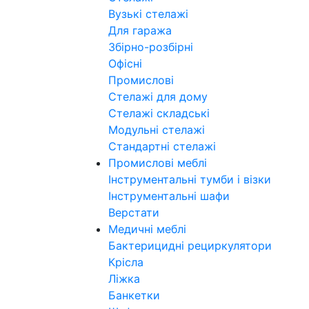
Вузькі стелажі
Для гаража
Збірно-розбірні
Офісні
Промислові
Стелажі для дому
Стелажі складські
Модульні стелажі
Стандартні стелажі
Промислові меблі
Інструментальні тумби і візки
Інструментальні шафи
Верстати
Медичні меблі
Бактерицидні рециркулятори
Крісла
Ліжка
Банкетки