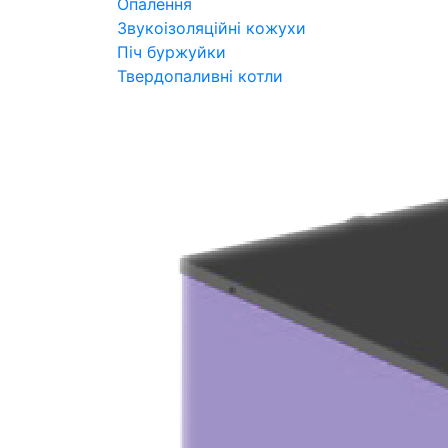
Опалення
Звукоізоляційні кожухи
Піч буржуйки
Твердопаливні котли