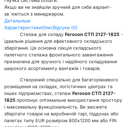
Гнучка система оплати.
Якщо ви не знайшли зручний для себе варіант-
зв`яжіться з менеджером.
Детальніше
Характеристики
Опис
Відгуки (0)
Стелаж для складу
Ferocon СТП 2127-1825
-
ідеальне рішення для ефективного складського
зберігання. Ця основна секція складського
палетного стелажа фронтального завантаження
призначена для зручного і надійного складування
широкого асортименту вантажів і товарів.
Створений спеціально для багаторівневого
розміщення на складах, логістичних центрах та
інших підприємствах, стелаж
Ferocon СТП 2127-
1825
пропонує оптимальне використання простору
і максимальну функціональність. Ви зможете
зберігати товари на виробничій тарі, піддонах або
палетах типу EUR розміром 800x1200 мм або FIN