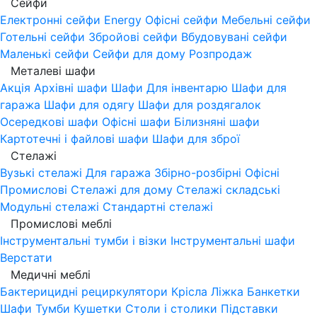
Сейфи
Електронні сейфи
Energy
Офісні сейфи
Мебельні сейфи
Готельні сейфи
Збройові сейфи
Вбудовувані сейфи
Маленькі сейфи
Сейфи для дому
Розпродаж
Металеві шафи
Акція
Архівні шафи
Шафи Для інвентарю
Шафи для
гаража
Шафи для одягу
Шафи для роздягалок
Осередкові шафи
Офісні шафи
Білизняні шафи
Картотечні і файлові шафи
Шафи для зброї
Стелажі
Вузькі стелажі
Для гаража
Збірно-розбірні
Офісні
Промислові
Стелажі для дому
Стелажі складські
Модульні стелажі
Стандартні стелажі
Промислові меблі
Інструментальні тумби і візки
Інструментальні шафи
Верстати
Медичні меблі
Бактерицидні рециркулятори
Крісла
Ліжка
Банкетки
Шафи
Тумби
Кушетки
Столи і столики
Підставки