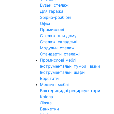
Вузькі стелажі
Для гаража
Збірно-розбірні
Офісні
Промислові
Стелажі для дому
Стелажі складські
Модульні стелажі
Стандартні стелажі
Промислові меблі
Інструментальні тумби і візки
Інструментальні шафи
Верстати
Медичні меблі
Бактерицидні рециркулятори
Крісла
Ліжка
Банкетки