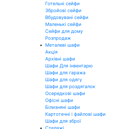
Готельні сейфи
Збройові сейфи
Вбудовувані сейфи
Маленькі сейфи
Сейфи для дому
Розпродаж
Металеві шафи
Акція
Архівні шафи
Шафи Для інвентарю
Шафи для гаража
Шафи для одягу
Шафи для роздягалок
Осередкові шафи
Офісні шафи
Білизняні шафи
Картотечні і файлові шафи
Шафи для зброї
Стелажі