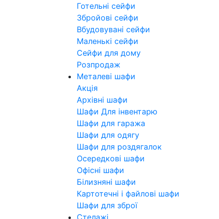
Готельні сейфи
Збройові сейфи
Вбудовувані сейфи
Маленькі сейфи
Сейфи для дому
Розпродаж
Металеві шафи
Акція
Архівні шафи
Шафи Для інвентарю
Шафи для гаража
Шафи для одягу
Шафи для роздягалок
Осередкові шафи
Офісні шафи
Білизняні шафи
Картотечні і файлові шафи
Шафи для зброї
Стелажі