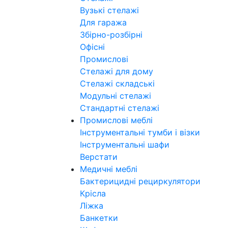
Вузькі стелажі
Для гаража
Збірно-розбірні
Офісні
Промислові
Стелажі для дому
Стелажі складські
Модульні стелажі
Стандартні стелажі
Промислові меблі
Інструментальні тумби і візки
Інструментальні шафи
Верстати
Медичні меблі
Бактерицидні рециркулятори
Крісла
Ліжка
Банкетки