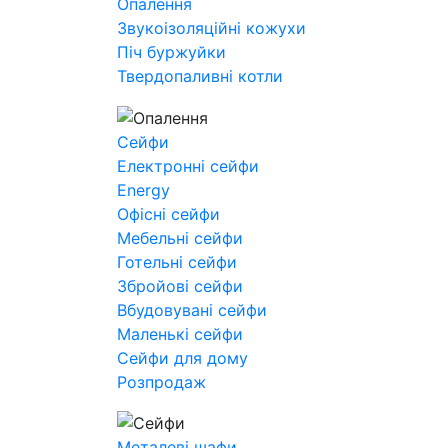
Опалення
Звукоізоляційні кожухи
Піч буржуйки
Твердопаливні котли
Сейфи
Електронні сейфи
Energy
Офісні сейфи
Мебельні сейфи
Готельні сейфи
Збройові сейфи
Вбудовувані сейфи
Маленькі сейфи
Сейфи для дому
Розпродаж
Металеві шафи