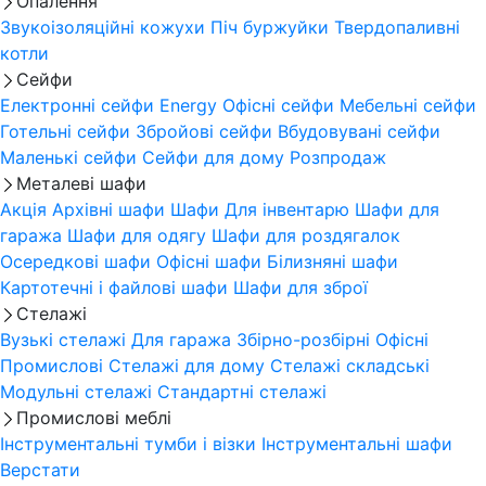
Опалення
Звукоізоляційні кожухи
Піч буржуйки
Твердопаливні
котли
Сейфи
Електронні сейфи
Energy
Офісні сейфи
Мебельні сейфи
Готельні сейфи
Збройові сейфи
Вбудовувані сейфи
Маленькі сейфи
Сейфи для дому
Розпродаж
Металеві шафи
Акція
Архівні шафи
Шафи Для інвентарю
Шафи для
гаража
Шафи для одягу
Шафи для роздягалок
Осередкові шафи
Офісні шафи
Білизняні шафи
Картотечні і файлові шафи
Шафи для зброї
Стелажі
Вузькі стелажі
Для гаража
Збірно-розбірні
Офісні
Промислові
Стелажі для дому
Стелажі складські
Модульні стелажі
Стандартні стелажі
Промислові меблі
Інструментальні тумби і візки
Інструментальні шафи
Верстати