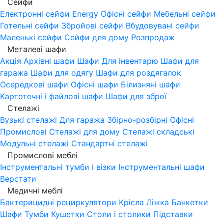
Сейфи
Електронні сейфи
Energy
Офісні сейфи
Мебельні сейфи
Готельні сейфи
Збройові сейфи
Вбудовувані сейфи
Маленькі сейфи
Сейфи для дому
Розпродаж
Металеві шафи
Акція
Архівні шафи
Шафи Для інвентарю
Шафи для
гаража
Шафи для одягу
Шафи для роздягалок
Осередкові шафи
Офісні шафи
Білизняні шафи
Картотечні і файлові шафи
Шафи для зброї
Стелажі
Вузькі стелажі
Для гаража
Збірно-розбірні
Офісні
Промислові
Стелажі для дому
Стелажі складські
Модульні стелажі
Стандартні стелажі
Промислові меблі
Інструментальні тумби і візки
Інструментальні шафи
Верстати
Медичні меблі
Бактерицидні рециркулятори
Крісла
Ліжка
Банкетки
Шафи
Тумби
Кушетки
Столи і столики
Підставки