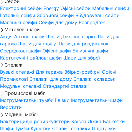
Сейфи
Електронні сейфи
Energy
Офісні сейфи
Мебельні сейфи
Готельні сейфи
Збройові сейфи
Вбудовувані сейфи
Маленькі сейфи
Сейфи для дому
Розпродаж
Металеві шафи
Акція
Архівні шафи
Шафи Для інвентарю
Шафи для
гаража
Шафи для одягу
Шафи для роздягалок
Осередкові шафи
Офісні шафи
Білизняні шафи
Картотечні і файлові шафи
Шафи для зброї
Стелажі
Вузькі стелажі
Для гаража
Збірно-розбірні
Офісні
Промислові
Стелажі для дому
Стелажі складські
Модульні стелажі
Стандартні стелажі
Промислові меблі
Інструментальні тумби і візки
Інструментальні шафи
Верстати
Медичні меблі
Бактерицидні рециркулятори
Крісла
Ліжка
Банкетки
Шафи
Тумби
Кушетки
Столи і столики
Підставки