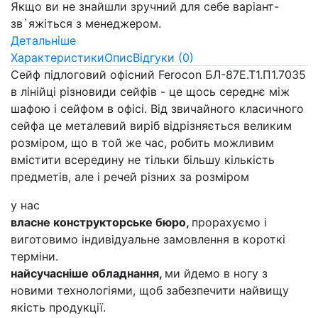
Якщо ви не знайшли зручний для себе варіант-
зв`яжіться з менеджером.
Детальніше
Характеристики
Опис
Відгуки (0)
Сейф підлоговий офісний Ferocon БЛ-87Е.Т1.П1.7035
в лінійці різновиди сейфів - це щось середнє між
шафою і сейфом в офісі. Від звичайного класичного
сейфа це металевий виріб відрізняється великим
розміром, що в той же час, робить можливим
вмістити всередину не тільки більшу кількість
предметів, але і речей різних за розміром
у нас
власне конструкторське бюро,
прорахуємо і
виготовимо індивідуальне замовлення в короткі
терміни.
найсучасніше обладнання,
ми йдемо в ногу з
новими технологіями, щоб забезпечити найвищу
якість продукції.