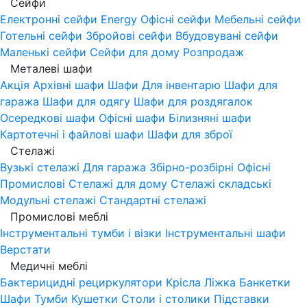
Сейфи
Електронні сейфи
Energy
Офісні сейфи
Мебельні сейфи
Готельні сейфи
Збройові сейфи
Вбудовувані сейфи
Маленькі сейфи
Сейфи для дому
Розпродаж
Металеві шафи
Акція
Архівні шафи
Шафи Для інвентарю
Шафи для
гаража
Шафи для одягу
Шафи для роздягалок
Осередкові шафи
Офісні шафи
Білизняні шафи
Картотечні і файлові шафи
Шафи для зброї
Стелажі
Вузькі стелажі
Для гаража
Збірно-розбірні
Офісні
Промислові
Стелажі для дому
Стелажі складські
Модульні стелажі
Стандартні стелажі
Промислові меблі
Інструментальні тумби і візки
Інструментальні шафи
Верстати
Медичні меблі
Бактерицидні рециркулятори
Крісла
Ліжка
Банкетки
Шафи
Тумби
Кушетки
Столи і столики
Підставки