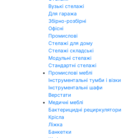
Вузькі стелажі
Для гаража
Збірно-розбірні
Офісні
Промислові
Стелажі для дому
Стелажі складські
Модульні стелажі
Стандартні стелажі
Промислові меблі
Інструментальні тумби і візки
Інструментальні шафи
Верстати
Медичні меблі
Бактерицидні рециркулятори
Крісла
Ліжка
Банкетки