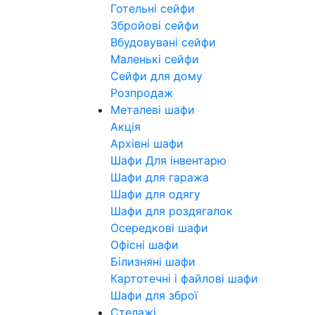
Готельні сейфи
Збройові сейфи
Вбудовувані сейфи
Маленькі сейфи
Сейфи для дому
Розпродаж
Металеві шафи
Акція
Архівні шафи
Шафи Для інвентарю
Шафи для гаража
Шафи для одягу
Шафи для роздягалок
Осередкові шафи
Офісні шафи
Білизняні шафи
Картотечні і файлові шафи
Шафи для зброї
Стелажі