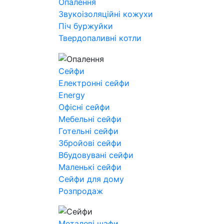
Опалення
Звукоізоляційні кожухи
Піч буржуйки
Твердопаливні котли
Сейфи
Електронні сейфи
Energy
Офісні сейфи
Мебельні сейфи
Готельні сейфи
Збройові сейфи
Вбудовувані сейфи
Маленькі сейфи
Сейфи для дому
Розпродаж
Металеві шафи