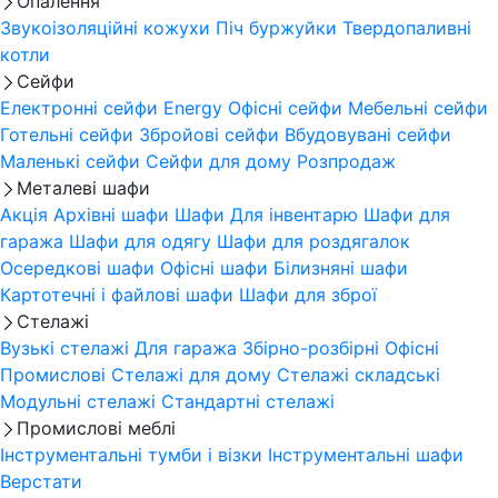
Опалення
Звукоізоляційні кожухи
Піч буржуйки
Твердопаливні
котли
Сейфи
Електронні сейфи
Energy
Офісні сейфи
Мебельні сейфи
Готельні сейфи
Збройові сейфи
Вбудовувані сейфи
Маленькі сейфи
Сейфи для дому
Розпродаж
Металеві шафи
Акція
Архівні шафи
Шафи Для інвентарю
Шафи для
гаража
Шафи для одягу
Шафи для роздягалок
Осередкові шафи
Офісні шафи
Білизняні шафи
Картотечні і файлові шафи
Шафи для зброї
Стелажі
Вузькі стелажі
Для гаража
Збірно-розбірні
Офісні
Промислові
Стелажі для дому
Стелажі складські
Модульні стелажі
Стандартні стелажі
Промислові меблі
Інструментальні тумби і візки
Інструментальні шафи
Верстати