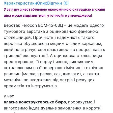
Характеристики
Опис
Відгуки (0)
У зв'язку з нестабільною економічною ситуацією в країні
ціна може відрізнятися, уточнюйте у менеджера!
Верстак Ferocon ВСМ-15-03Ц – це модель одного
тумбового верстака з оцинкованою фанерною
столешницей. Прочність і надёжність такого
верстака обусловлена міцним сталим каркасом,
який не втрачує свої властивості в процесі навіть
тривалої експлуатації. А оцинковка столешницы
предотвращает її порчу і износ, викликаним
потраплянням на її поверхню хімічних і технічних
речовин (масла, краски, лак, кислоти), а також
механічні пошкодження від острів і режущих
предметів та інструментів.
у нас
власне конструкторське бюро,
прорахуємо і
виготовимо індивідуальне замовлення в короткі