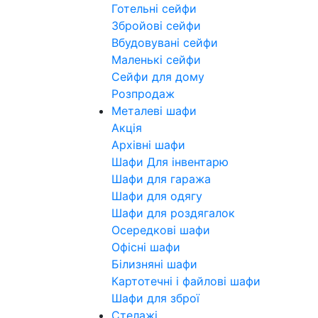
Готельні сейфи
Збройові сейфи
Вбудовувані сейфи
Маленькі сейфи
Сейфи для дому
Розпродаж
Металеві шафи
Акція
Архівні шафи
Шафи Для інвентарю
Шафи для гаража
Шафи для одягу
Шафи для роздягалок
Осередкові шафи
Офісні шафи
Білизняні шафи
Картотечні і файлові шафи
Шафи для зброї
Стелажі