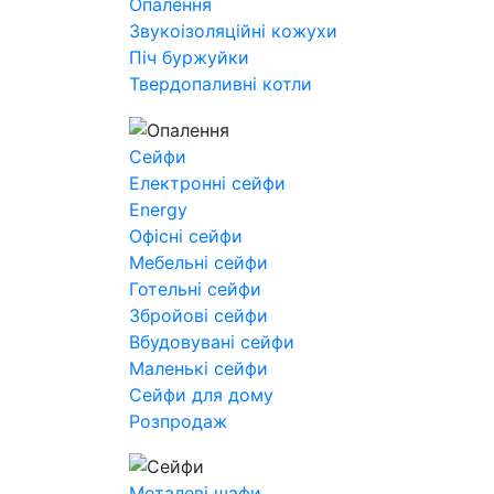
Опалення
Звукоізоляційні кожухи
Піч буржуйки
Твердопаливні котли
Сейфи
Електронні сейфи
Energy
Офісні сейфи
Мебельні сейфи
Готельні сейфи
Збройові сейфи
Вбудовувані сейфи
Маленькі сейфи
Сейфи для дому
Розпродаж
Металеві шафи