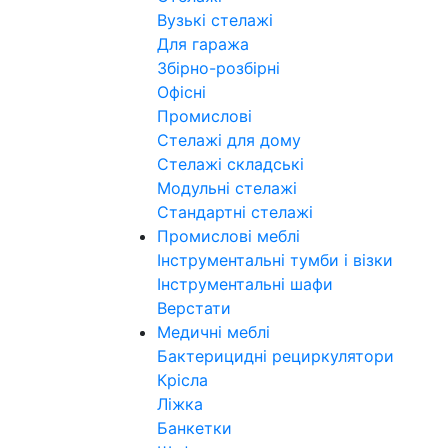
Вузькі стелажі
Для гаража
Збірно-розбірні
Офісні
Промислові
Стелажі для дому
Стелажі складські
Модульні стелажі
Стандартні стелажі
Промислові меблі
Інструментальні тумби і візки
Інструментальні шафи
Верстати
Медичні меблі
Бактерицидні рециркулятори
Крісла
Ліжка
Банкетки