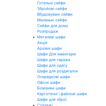
Готельні сейфи
Збройові сейфи
Вбудовувані сейфи
Маленькі сейфи
Сейфи для дому
Розпродаж
Металеві шафи
Акція
Архівні шафи
Шафи Для інвентарю
Шафи для гаража
Шафи для одягу
Шафи для роздягалок
Осередкові шафи
Офісні шафи
Білизняні шафи
Картотечні і файлові шафи
Шафи для зброї
Стелажі