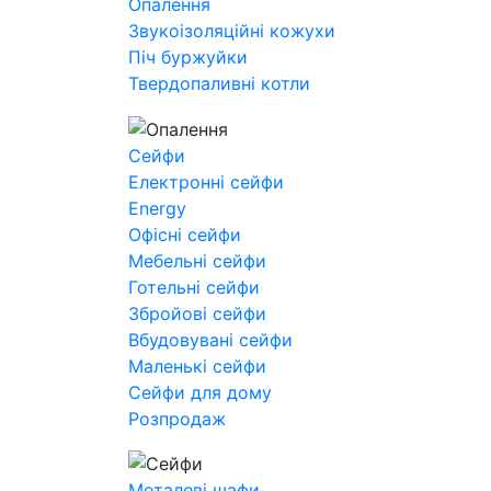
Опалення
Звукоізоляційні кожухи
Піч буржуйки
Твердопаливні котли
Сейфи
Електронні сейфи
Energy
Офісні сейфи
Мебельні сейфи
Готельні сейфи
Збройові сейфи
Вбудовувані сейфи
Маленькі сейфи
Сейфи для дому
Розпродаж
Металеві шафи