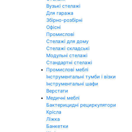
Вузькі стелажі
Для гаража
Збірно-розбірні
Офісні
Промислові
Стелажі для дому
Стелажі складські
Модульні стелажі
Стандартні стелажі
Промислові меблі
Інструментальні тумби і візки
Інструментальні шафи
Верстати
Медичні меблі
Бактерицидні рециркулятори
Крісла
Ліжка
Банкетки