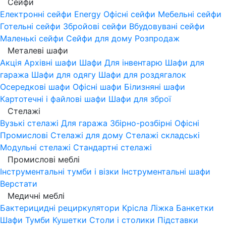
Сейфи
Електронні сейфи
Energy
Офісні сейфи
Мебельні сейфи
Готельні сейфи
Збройові сейфи
Вбудовувані сейфи
Маленькі сейфи
Сейфи для дому
Розпродаж
Металеві шафи
Акція
Архівні шафи
Шафи Для інвентарю
Шафи для
гаража
Шафи для одягу
Шафи для роздягалок
Осередкові шафи
Офісні шафи
Білизняні шафи
Картотечні і файлові шафи
Шафи для зброї
Стелажі
Вузькі стелажі
Для гаража
Збірно-розбірні
Офісні
Промислові
Стелажі для дому
Стелажі складські
Модульні стелажі
Стандартні стелажі
Промислові меблі
Інструментальні тумби і візки
Інструментальні шафи
Верстати
Медичні меблі
Бактерицидні рециркулятори
Крісла
Ліжка
Банкетки
Шафи
Тумби
Кушетки
Столи і столики
Підставки